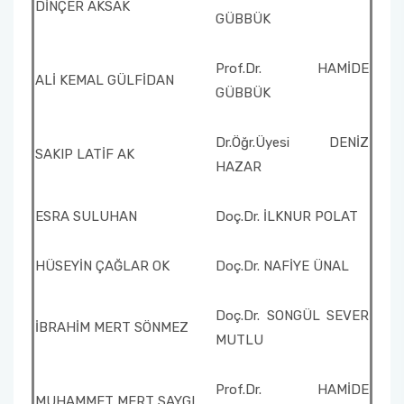
DİNÇER AKSAK
GÜBBÜK
Prof.Dr. HAMİDE
ALİ KEMAL GÜLFİDAN
GÜBBÜK
Dr.Öğr.Üyesi DENİZ
SAKIP LATİF AK
HAZAR
ESRA SULUHAN
Doç.Dr. İLKNUR POLAT
HÜSEYİN ÇAĞLAR OK
Doç.Dr. NAFİYE ÜNAL
Doç.Dr. SONGÜL SEVER
İBRAHİM MERT SÖNMEZ
MUTLU
Prof.Dr. HAMİDE
MUHAMMET MERT SAYGI