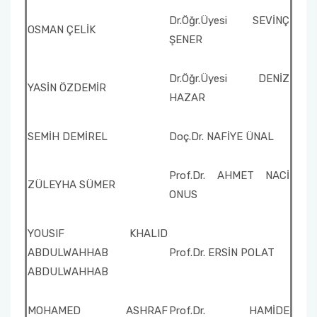
Dr.Öğr.Üyesi SEVİNÇ
OSMAN ÇELİK
ŞENER
Dr.Öğr.Üyesi DENİZ
YASİN ÖZDEMİR
HAZAR
SEMİH DEMİREL
Doç.Dr. NAFİYE ÜNAL
Prof.Dr. AHMET NACİ
ZÜLEYHA SÜMER
ONUS
YOUSIF KHALID
ABDULWAHHAB
Prof.Dr. ERSİN POLAT
ABDULWAHHAB
MOHAMED ASHRAF
Prof.Dr. HAMİDE